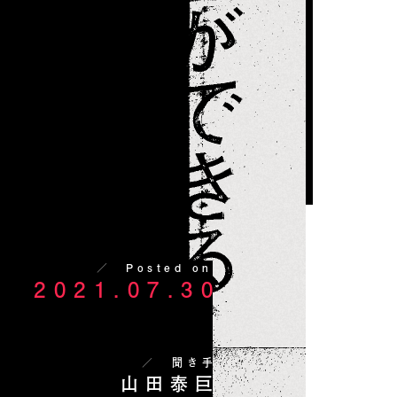
／ Posted on
2021.07.30
／
聞き手
山田泰巨