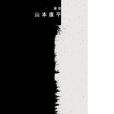
／
撮影
山本康平