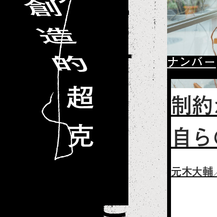
ナンバー
制約
自ら
元木大輔